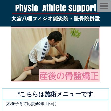
T
o
g
g
l
e
n
a
v
i
g
a
t
i
o
n
*こちらは施術メニューです
【杉並子育て応援券利用不可】