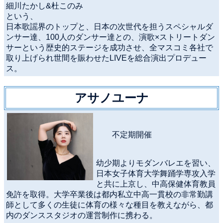
細川たかし&杜このみ
という、
日本歌謡界のトップと、日本の次世代を担うスペシャルダ
ンサー達、100人のダンサー達との、演歌×ストリートダン
サーという歴史的ステージを成功させ、全マスコミ各社で
取り上げられ世間を賑わせたLIVEを総合演出プロデュー
ス。
アサノユーナ
不定期開催
幼少期よりモダンバレエを習い、
日本女子体育大学舞踊学専攻入学
と共に上京し、中高保健体育教員
免許を取得。大学卒業後は都内私立中高一貫校の非常勤講
師として多くの生徒に体育の様々な種目を教えながら、都
内のダンススタジオの運営制作に携わる。