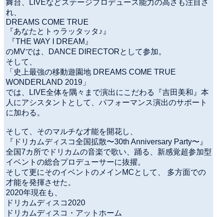
舞台、LIVEなどステージプロデュース能力の高さも注目さ
れ、
DREAMS COME TRUE
『あなたとトゥラッタッタ♪』
『THE WAY I DREAM』
のMVでは、DANCE DIRECTORとして参加。
そして、
「史上最強の移動遊園地 DREAMS COME TRUE
WONDERLAND 2019」
では、LIVE全体を隅々まで演出にこだわる『吉田美和』本
人にアシスタントとして、パフォーマンス演出のサポート
に加わる。
そして、そのマルチな才能を開花し、
『ドリカムディスコ全国拡散〜30th Anniversary Party〜』
全国7カ所でドリカムの音楽で歌い、踊る、新感覚超参加型
イベントの総合プロデューサーに抜擢。
そして更にそのイベントのメインMCとして、 多方面での
才能を発揮させた。
2020年現在も、
ドリカムディスコ2020
ドリカムディスコ・アットホーム