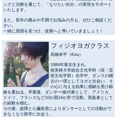
ングと治療を通じて、「なりたい自分」の実現をサポート
いたします。
また、長年の痛みや不調でお悩みの方も、ぜひご相談くだ
さい。
一緒に原因を見つけ、改善へと導いていきましょう！
フィジオヨガクラス
高橋幸平（Kou）
1984年東京生まれ。
桜美林大学総合文化学科（現・芸
術文化学群）在学中、ダンスの稽
古の一環としてヨガと出会い、そ
の心に与える効果に感銘を受け鍛
錬を重ねる。卒業後、ダンサー/振付家として、アメリカ、
ドイツ、フランスなど10か国14か所で活動。実践者として
の経験を積む。
その後、故障と心臓疾患によりダンサーとしての活動がで
きなくなり医学に出会う。