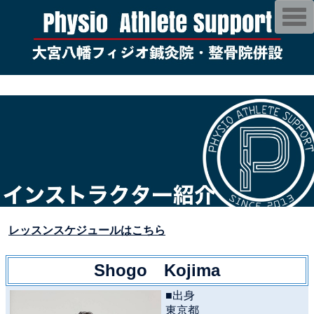
T
o
g
g
l
e
n
白
a
v
i
g
a
t
i
o
n
レッスンスケジュールはこちら
Shogo Kojima
■出身
東京都